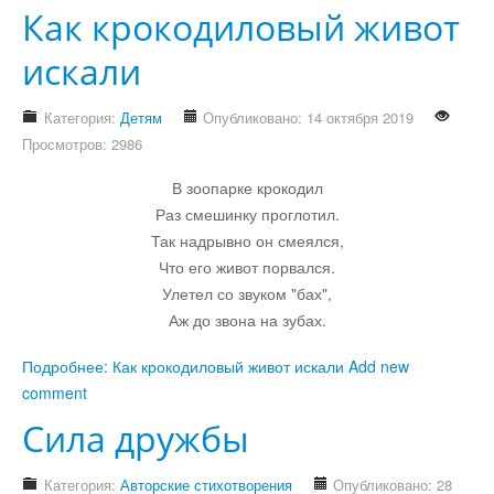
Как крокодиловый живот
Юмор
искали
Категория:
Детям
Опубликовано: 14 октября 2019
Акции
Просмотров: 2986
В зоопарке крокодил
Мысли
Раз смешинку проглотил.
Так надрывно он смеялся,
Языки
Что его живот порвался.
Улетел со звуком "бах",
Аж до звона на зубах.
Lietuviškai
Подробнее: Как крокодиловый живот искали
Add new
English
comment
Сила дружбы
Deutsch
Категория:
Авторские стихотворения
Опубликовано: 28