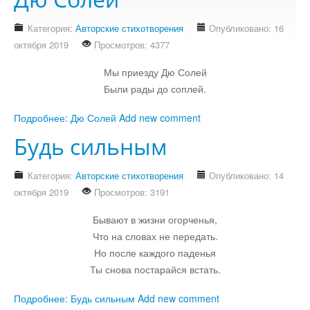
Стихотворения
Категория:
Авторские стихотворения
Опубликовано: 16
октября 2019
Просмотров: 4377
Контакты
Детям
Мы приезду Дю Солей
Были рады до соплей.
Информационные технологии
Подробнее: Дю Солей
Add new comment
Авто
Будь сильным
Категория:
Авторские стихотворения
Опубликовано: 14
Кино
октября 2019
Просмотров: 3191
Бывают в жизни огорченья,
Кулинария
Что на словах не передать.
Но после каждого паденья
Своё дело
Ты снова постарайся встать.
Подробнее: Будь сильным
Add new comment
Это интересно