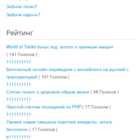
Забыли логин?
Забыли пароль?
Рейтинг
World of Tanks бонус код: золото и премиум-аккаунт
( 141 Голосов )
1
1
1
1
1
1
1
1
1
1
Бесплатный онлайн переводчик с английского на русский с
транскрипцией
( 107 Голосов )
1
1
1
1
1
1
1
1
1
1
Слоган лозунг о здоровом образе жизни
( 28 Голосов )
1
1
1
1
1
1
1
1
1
1
Простой счетчик посещений на PHP
( 17 Голосов )
1
1
1
1
1
1
1
1
1
1
Свежие новые смешные короткие анекдоты, читать
бесплатно
( 17 Голосов )
e
1
1
1
1
1
1
1
1
1