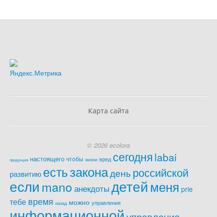
Карта сайта
© 2026 ecolora
сегодня
labai
настоящего
чтобы
вред
жизни
продукция
закона
есть
российской
день
развитию
если
детей
меня
mano
анекдоты
prie
время
тебе
можно
управления
назад
информационной
управление