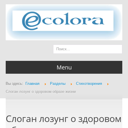
Menu
Вы здесь:
Главная
Разделы
Стихотворения
Главная страница
Слоган лозунг о здоровом образе жизни
Слоган лозунг о здоровом
Разделы