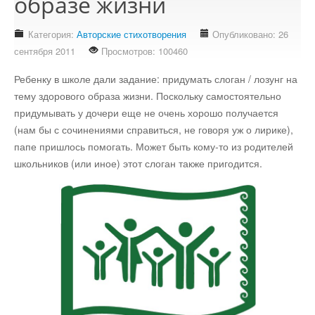
образе жизни
Стихотворения
Категория:
Авторские стихотворения
Опубликовано: 26
Контакты
сентября 2011
Просмотров: 100460
Детям
Ребенку в школе дали задание: придумать слоган / лозунг на
тему здорового образа жизни. Поскольку самостоятельно
Информационные технологии
придумывать у дочери еще не очень хорошо получается
(нам бы с сочинениями справиться, не говоря уж о лирике),
Авто
папе пришлось помогать. Может быть кому-то из родителей
школьников (или иное) этот слоган также пригодится.
Кино
Кулинария
Своё дело
Это интересно