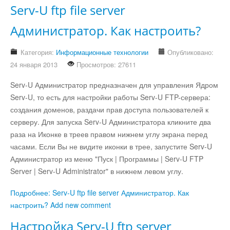
Serv-U ftp file server
Юмор
Администратор. Как настроить?
Категория:
Информационные технологии
Опубликовано:
Акции
24 января 2013
Просмотров: 27611
Serv-U Администратор предназначен для управления Ядром
Мысли
Serv-U, то есть для настройки работы Serv-U FTP-сервера:
создания доменов, раздачи прав доступа пользователей к
Языки
серверу. Для запуска Serv-U Администратора кликните два
раза на Иконке в треев правом нижнем углу экрана перед
часами. Если Вы не видите иконки в трее, запустите Serv-U
Lietuviškai
Администратор из меню "Пуск | Программы | Serv-U FTP
Server | Serv-U Administrator" в нижнем левом углу.
English
Подробнее: Serv-U ftp file server Администратор. Как
настроить?
Add new comment
Deutsch
Настройка Serv-U ftp server