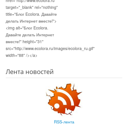
href="http://www.ecolora.ru"
target="_blank" rel="nothing"
title="Блог Ecolora. Давайте
делать Интернет вместе!">
<img alt="Блог Ecolora.
Давайте делать Интернет
вместе!" height="31"
src="http://www.ecolora.ru/images/ecolora_ru.gif"
width="88" /></a>
Лента новостей
RSS-лента