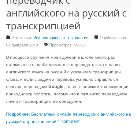
Стихотворения
английского на русский с
Контакты
транскрипцией
Детям
Категория:
Информационные технологии
Опубликовано:
Информационные технологии
01 февраля 2013
Просмотров: 59036
В процессе обучения моей дочери в школе много раз
Авто
сталкивался с необходимостью перевода текста и слов с
английского языка на русский с указанием транскрипции
слова, и если с задачей перевода успешно справлялся
Кино
словарь-переводчик
Google
, то вот с поиском транскрипции
приходилось попотеть, потому что в гугл англо переводчике
Кулинария
лично я транскрипцию не обнаружил.
Подробнее: Бесплатный онлайн переводчик с английского на
Своё дело
русский с транскрипцией
1 comment
Это интересно