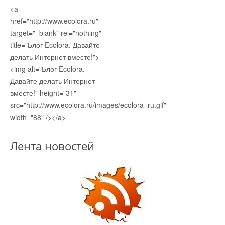
<a
href="http://www.ecolora.ru"
target="_blank" rel="nothing"
title="Блог Ecolora. Давайте
делать Интернет вместе!">
<img alt="Блог Ecolora.
Давайте делать Интернет
вместе!" height="31"
src="http://www.ecolora.ru/images/ecolora_ru.gif"
width="88" /></a>
Лента новостей