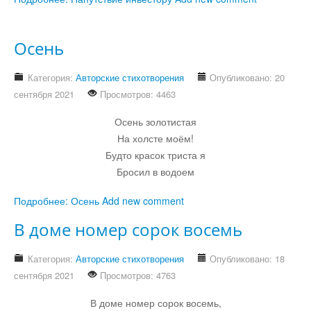
Юмор
Осень
Акции
Категория:
Авторские стихотворения
Опубликовано: 20
сентября 2021
Просмотров: 4463
Мысли
Осень золотистая
На холсте моём!
Будто красок триста я
Языки
Бросил в водоем
Подробнее: Осень
Add new comment
Lietuviškai
В доме номер сорок восемь
English
Категория:
Авторские стихотворения
Опубликовано: 18
сентября 2021
Просмотров: 4763
Deutsch
В доме номер сорок восемь,