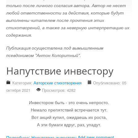
только после личного согласия автора. Автор не несет
Стихотворения
любой ответственности за действия, которые будут
выполнены читателем после прочтения этих
Контакты
Детям
стихотворений, а также за неверную интерпретацию их
содержания.
Информационные технологии
Публикация осуществлена под вымышленным
псевдонимом "Антон Колоритный".
Авто
Напутствие инвестору
Кино
Категория:
Авторские стихотворения
Опубликовано: 05
октября 2021
Просмотров: 4282
Кулинария
Инвестором быть - это очень непросто.
Немало препятствий встречается тут.
Своё дело
Вот акций купил, ожидаешь их роста,
А эти бумаги вдруг, раз, упадут.
Это интересно
Подробнее: Напутствие инвестору
Add new comment