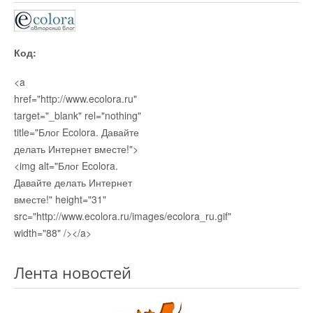
Код:
<a
href="http://www.ecolora.ru"
target="_blank" rel="nothing"
title="Блог Ecolora. Давайте
делать Интернет вместе!">
<img alt="Блог Ecolora.
Давайте делать Интернет
вместе!" height="31"
src="http://www.ecolora.ru/images/ecolora_ru.gif"
width="88" /></a>
Лента новостей