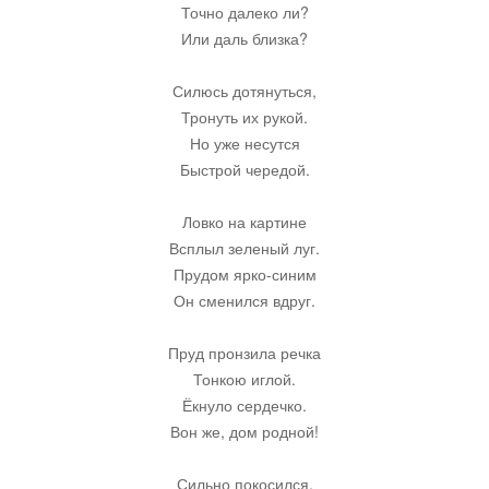
Точно далеко ли?
Или даль близка?
Юмор
Силюсь дотянуться,
Тронуть их рукой.
Акции
Но уже несутся
Быстрой чередой.
Мысли
Ловко на картине
Всплыл зеленый луг.
Языки
Прудом ярко-синим
Он сменился вдруг.
Lietuviškai
Пруд пронзила речка
Тонкою иглой.
English
Ёкнуло сердечко.
Вон же, дом родной!
Deutsch
Сильно покосился,