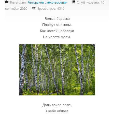
Категория:
Авторские стихотворения
Опубликовано: 10
Стихотворения
сентября 2020
Просмотров: 4319
Контакты
Белые березки
Детям
Пляшут за окном.
Как кистей наброски
Информационные технологии
На холсте моем.
Авто
Кино
Кулинария
Своё дело
Даль явила поле,
В небе облака.
Это интересно