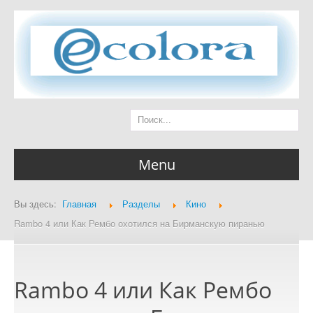
Menu
Вы здесь:
Главная
Разделы
Кино
Главная страница
Rambo 4 или Как Рембо охотился на Бирманскую пиранью
Rambo 4 или Как Рембо
Разделы