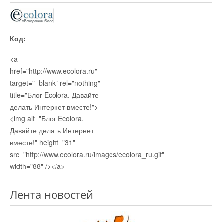
Код:
<a
href="http://www.ecolora.ru"
target="_blank" rel="nothing"
title="Блог Ecolora. Давайте
делать Интернет вместе!">
<img alt="Блог Ecolora.
Давайте делать Интернет
вместе!" height="31"
src="http://www.ecolora.ru/images/ecolora_ru.gif"
width="88" /></a>
Лента новостей