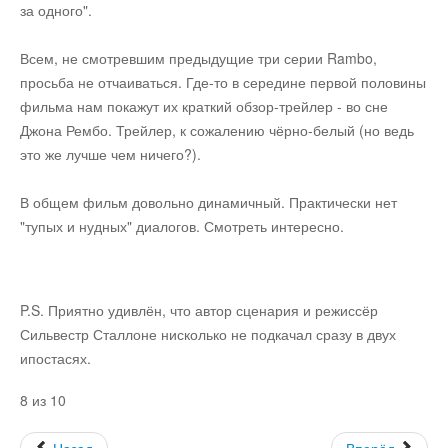
за одного".
Юмор
Всем, не смотревшим предыдущие три серии Rambo,
просьба не отчаиваться. Где-то в середине первой половины
фильма нам покажут их краткий обзор-трейлер - во сне
Акции
Джона Рембо. Трейлер, к сожалению чёрно-белый (но ведь
это же лучше чем ничего?).
Мысли
В общем фильм довольно динамичный. Практически нет
"тупых и нудных" диалогов. Смотреть интересно.
Языки
Lietuviškai
P.S. Приятно удивлён, что автор сценария и режиссёр
Сильвестр Сталлоне нисколько не подкачал сразу в двух
English
ипостасях.
8 из 10
Deutsch