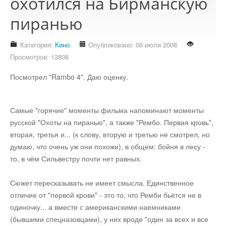
охотился на Бирманскую
Стихотворения
пиранью
Контакты
Детям
Категория:
Кино
Опубликовано: 06 июля 2008
Просмотров: 13808
Информационные технологии
Посмотрел "Rambo 4". Даю оценку.
Авто
Самые "горячие" моменты фильма напоминают моменты
русской "Охоты на пиранью", а также "Рембо. Первая кровь",
Кино
вторая, третья и... (к слову, вторую и третью не смотрел, но
думаю, что очень уж они похожи), в общем: бойня в лесу -
то, в чём Сильвестру почти нет равных.
Кулинария
Сюжет пересказывать не имеет смысла. Единственное
Своё дело
отличие от "первой крови" - это то, что Ремби бьётся не в
одиночку... а вместе с американскими наемниками
(бывшими спецназовцами), у них вроде "один за всех и все
Это интересно