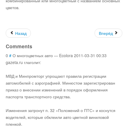
комбинированный или многоцветный с названием основных
цветов.
Юмор
Акции
Назад
Вперёд
Comments
Мысли
0
#
О многоцветных авто
—
Ecolora
2011-03-31 00:33
gazeta.ru глаголит:
Языки
МВД и Минпромторг упрощают правила регистрации
автомобилей с аэрографией. Минюстом зарегистрирован
Lietuviškai
приказ о внесении изменений в порядок оформления
паспорта транспортного средства.
English
Изменения затронут п. 32 «Положений о ПТС» и коснутся
водителей, которые обклеили авто цветной виниловой
Deutsch
пленкой.