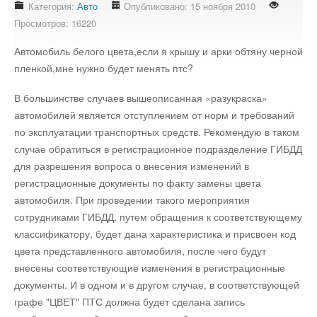
Категория:
Авто
Опубликовано: 15 ноября 2010
Стихотворения
Просмотров: 16220
Контакты
Автомобиль белого цвета,если я крышу и арки обтяну черной
Детям
пленкой,мне нужно будет менять птс?
В большинстве случаев вышеописанная «разукраска»
Информационные технологии
автомобилей является отступлением от норм и требований
по эксплуатации транспортных средств. Рекомендую в таком
Авто
случае обратиться в регистрационное подразделение ГИБДД
для разрешения вопроса о внесения изменений в
регистрационные документы по факту замены цвета
Кино
автомобиля. При проведении такого мероприятия
сотрудниками ГИБДД, путем обращения к соответствующему
Кулинария
классификатору, будет дана характеристика и присвоен код
цвета представленного автомобиля, после чего будут
внесены соответствующие изменения в регистрационные
Своё дело
документы. И в одном и в другом случае, в соответствующей
графе "ЦВЕТ" ПТС должна будет сделана запись
Это интересно