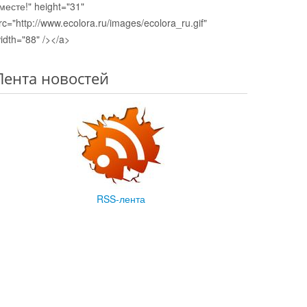
месте!" height="31"
rc="http://www.ecolora.ru/images/ecolora_ru.gif"
idth="88" /></a>
Лента новостей
RSS-лента