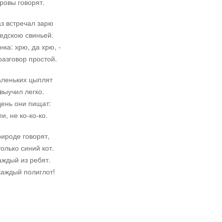
ровы говорят.
аз встречал зарю
седскою свиньей.
нка: хрю, да хрю, -
азговор простой.
аленьких цыплят
 выучил легко.
ень они пищат:
и, не ко-ко-ко.
рироде говорят,
только синий кот.
аждый из ребят.
каждый полиглот!