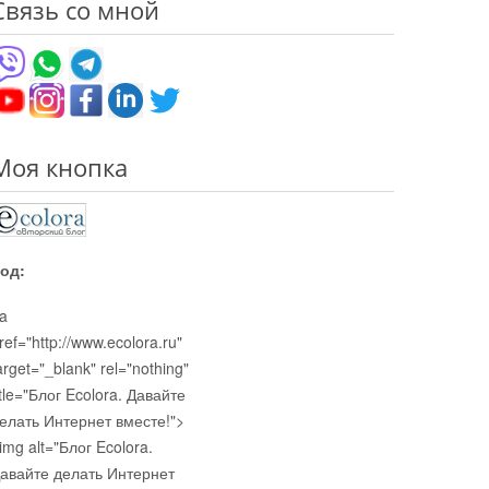
Связь со мной
Моя кнопка
од:
a
ref="http://www.ecolora.ru"
arget="_blank" rel="nothing"
itle="Блог Ecolora. Давайте
елать Интернет вместе!">
img alt="Блог Ecolora.
авайте делать Интернет