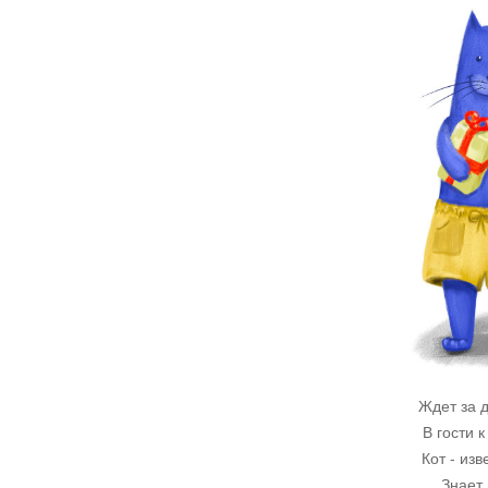
Ждет за д
В гости к
Кот - из
Знает 