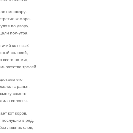
ает мошкару:
стретил комара.
гуляя по двору,
али пол-утра.
тичий кот язык:
стый соловей,
в всего на миг,
 множество трелей.
кдотами его
еселил с ранья.
 смеху самого
тило соловья.
ет кот коров,
 послушно в ряд.
без лишних слов,