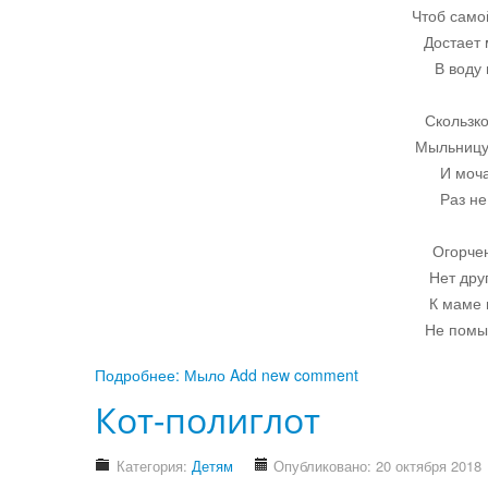
Чтоб само
Достает 
В воду
Скользк
Мыльницу 
И моча
Раз не
Огорче
Нет дру
К маме 
Не помы
Подробнее: Мыло
Add new comment
Кот-полиглот
Категория:
Детям
Опубликовано: 20 октября 2018