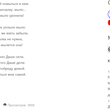
й помыться в нем.
мочалку, мыло...
 мыло уронила!
ое уплыло мыло.
же взять забыла.
лка не нужна,
 мылится она!
нно Даша села.
К
гого Даше дела:
побреду домой.
<
ться мне самой.
h
t
t
д
<
Просмотров: 3559
Д