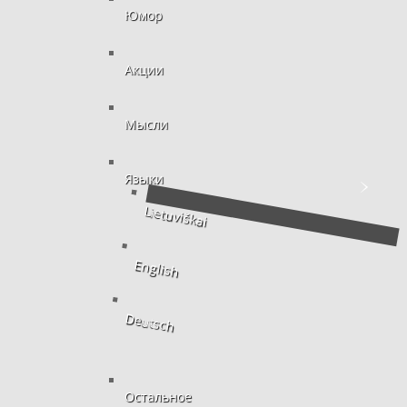
Юмор
Акции
Мысли
Языки
Lietuviškai
English
Deutsch
Остальное