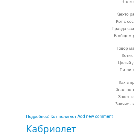
Что ко
Как-то р
Кот с со
Правда сви
В общем р
Говор м
Котик
Целый д
Пи-пи-п
Как в п
Знал не 
Знает к
Значит - 
Подробнее: Кот-полиглот
Add new comment
Кабриолет