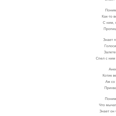
Поним
Как-то в
С ним, 
Пропищ
Знает п
Голоси
Залете
Спел с ним
Ане
Котик в
Аж со
Прихва
Понима
Что мычат
Знает он 