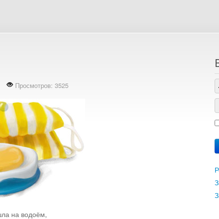
Просмотров: 3525
Р
З
З
ла на водоём,