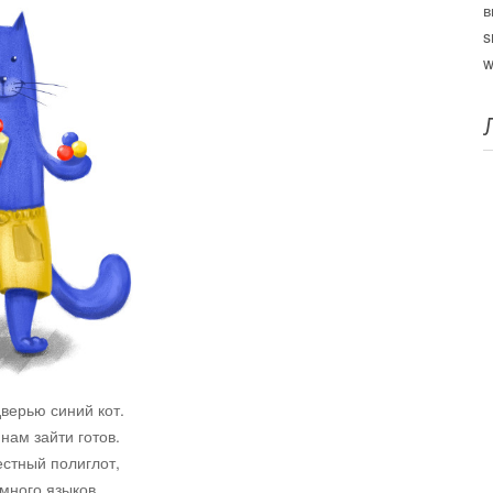
в
s
w
верью синий кот.
 нам зайти готов.
вестный полиглот,
много языков.