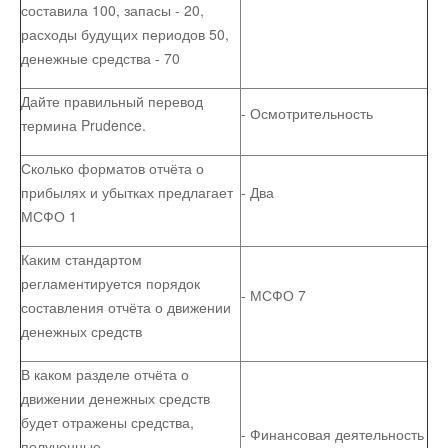
составила 100, запасы - 20,
расходы будущих периодов 50,
Юмор
денежные средства - 70
Дайте правильный перевод
Акции
- Осмотрительность
термина Prudence.
Сколько форматов отчёта о
Мысли
прибылях и убытках предлагает
- Два
МСФО 1
Языки
Каким стандартом
регламентируется порядок
Lietuviškai
- МСФО 7
составления отчёта о движении
денежных средств
English
В каком разделе отчёта о
движении денежных средств
Deutsch
будет отражены средства,
- Финансовая деятельность
полученные