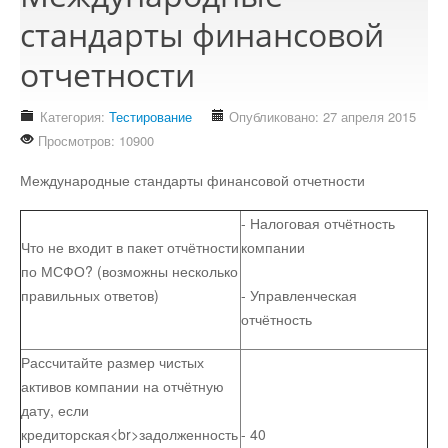
Стихотворения
стандарты финансовой
отчетности
Контакты
Детям
Категория:
Тестирование
Опубликовано: 27 апреля 2015
Информационные технологии
Просмотров: 10900
Международные стандарты финансовой отчетности
Авто
- Налоговая отчётность
Что не входит в пакет отчётности
компании
Кино
по МСФО? (возможны несколько
правильных ответов)
- Управленческая
отчётность
Кулинария
Рассчитайте размер чистых
Своё дело
активов компании на отчётную
дату, если
кредиторская<br>задолженность
- 40
Это интересно