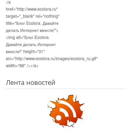
<a
href="http://www.ecolora.ru"
target="_blank" rel="nothing"
title="Блог Ecolora. Давайте
делать Интернет вместе!">
<img alt="Блог Ecolora.
Давайте делать Интернет
вместе!" height="31"
src="http://www.ecolora.ru/images/ecolora_ru.gif"
width="88" /></a>
Лента новостей