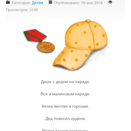
Категория:
Детям
Опубликовано: 09 мая 2018
Стихотворения
Просмотров: 3136
Контакты
Детям
Информационные технологии
Авто
Кино
Даша с дедом на параде,
Кулинария
Вся в малиновом наряде,
Кепка желтая в горошек.
Своё дело
Дед повесил ордена.
Это интересно
Рёвом танков огорошен.