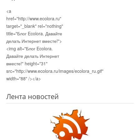
<a
href="http://www.ecolora.ru"
target="_blank" rel="nothing"
title="Блог Ecolora. Давайте
делать Интернет вместе!">
<img alt="Блог Ecolora.
Давайте делать Интернет
вместе!" height="31"
src="http://www.ecolora.ru/images/ecolora_ru.gif"
width="88" /></a>
Лента новостей