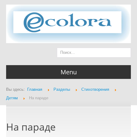
Menu
Вы здесь:
Главная
Разделы
Стихотворения
Главная страница
Детям
На параде
На параде
Разделы