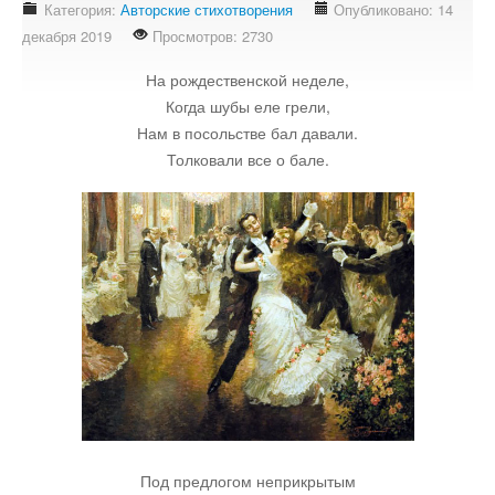
Категория:
Авторские стихотворения
Опубликовано: 14
Стихотворения
декабря 2019
Просмотров: 2730
Контакты
На рождественской неделе,
Детям
Когда шубы еле грели,
Нам в посольстве бал давали.
Информационные технологии
Толковали все о бале.
Авто
Кино
Кулинария
Своё дело
Под предлогом неприкрытым
Это интересно