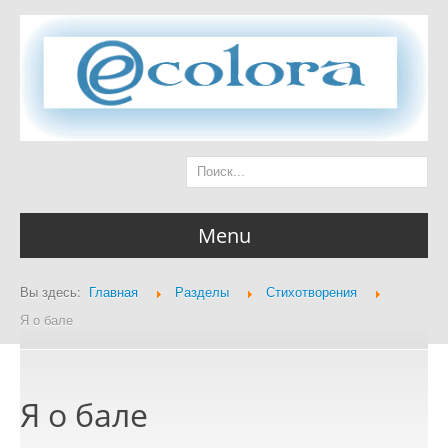
Menu
Вы здесь:
Главная
Разделы
Стихотворения
Главная страница
Я о бале
Я о бале
Разделы