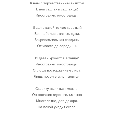
К нам с торжественным визитом
Были засланы засланцы:
Юмор
Иностранки, иностранцы.
В зал в какой-то час короткий
Акции
Все набились, как селедки.
Закривлялись как сардины
Мысли
От хвоста до середины.
И давай кружится в танце:
Языки
Иностранки, иностранцы.
Сплошь восторженные лица.
Lietuviškai
Лишь посол в углу пылится.
Старику пылиться можно.
English
Он посажен здесь вельможно
Многолетне, для декора.
Deutsch
На покой уходит скоро.