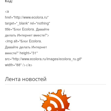
Код:
<a
href="http://www.ecolora.ru"
target="_blank" rel="nothing"
title="Блог Ecolora. Давайте
делать Интернет вместе!">
<img alt="Блог Ecolora.
Давайте делать Интернет
вместе!" height="31"
src="http://www.ecolora.ru/images/ecolora_ru.gif"
width="88" /></a>
Лента новостей