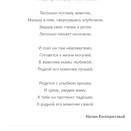
Легонько поглажу животик,
Юмор
Малыш в нем, свернувшись клубочком,
Закрыв свои глазки и ротик,
Акции
Легонько пинает носочком.
И спит он там невозмутимо,
Мысли
Готовится к жизни могучей,
В животике мамы любимой,
Языки
Родной его мамочки лучшей.
Родится с улыбкою крошка,
Lietuviškai
И сразу, увидев маму,
К тебе он протянет ладошки,
English
К родной его мамочке самой.
Натан Колоритный
Deutsch