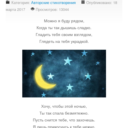
Категория:
Авторские стихотворения
Опубликовано: 18
Стихотворения
марта 2017
Просмотров: 13044
Контакты
Можно я буду рядом,
Детям
Когда ты так дышишь сладко.
Гладить тебя своим взглядом,
Информационные технологии
Глядеть на тебя украдкой.
Авто
Кино
Кулинария
Хочу, чтобы этой ночью,
Своё дело
Ты так спала безмятежно.
Пусть снится тебе, что захочешь.
Это интересно
Я лишь прикоснусь к тебе нежно.