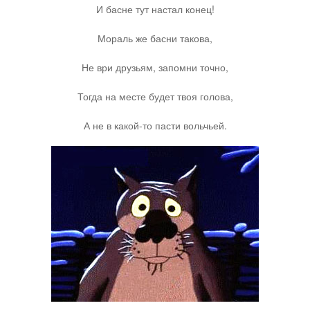
И басне тут настал конец!
Мораль же басни такова,
Не ври друзьям, запомни точно,
Тогда на месте будет твоя голова,
А не в какой-то пасти вольчьей.