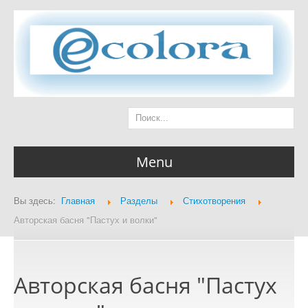
Menu
Вы здесь:
Главная
Разделы
Стихотворения
Главная страница
Авторская басня "Пастух и волки"
Авторская басня "Пастух
Разделы