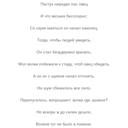
Пастух нередко пас овец
Юмор
И что весьма бесспорно:
Со скуки маяться он начал наконец.
Акции
Тогда, чтобы людей увидеть,
Мысли
Он стал безудержно кричать,
Мол волки побежали к стаду, чтоб овец обидеть,
Языки
А он их с шумом начал отгонять.
Lietuviškai
На шум сбежалось все село,
Перепугалось, вопрошают: волки где, разиня?
English
Но вскоре ж до селян дошло,
Deutsch
Волков тут не было в помине.