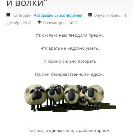
и волки"
Стихотворения
Категория:
Авторские стихотворения
Опубликовано: 10
Контакты
декабря 2013
Просмотров: 14021
Детям
Уж сколько нам твердили предки,
Информационные технологии
Что врать не надобно уметь,
И можно сильно погореть
Авто
На лжи безнравственной и едкой.
Кино
Кулинария
Своё дело
Так вот, в одном селе, в районе горном,
Это интересно