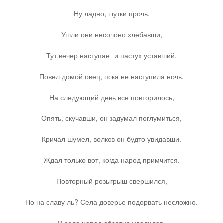
Остальное
Ну ладно, шутки прочь,
Ушли они несолоно хлебавши,
Тут вечер наступает и пастух уставший,
Повел домой овец, пока не наступила ночь.
На следующий день все повторилось,
Опять, скучавши, он задумал поглумиться,
Кричал шумел, волков он будто увидавши.
Ждал только вот, когда народ примчится.
Повторный розыгрыш свершился,
Но на славу ль? Села доверье подорвать несложно.
В село народ обратно удалился,