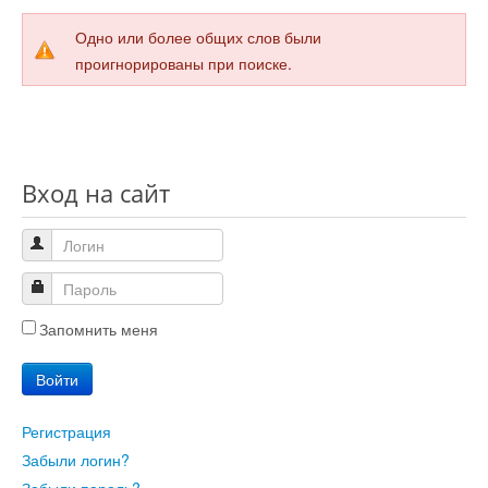
Одно или более общих слов были
Юмор
проигнорированы при поиске.
Акции
Вход на сайт
Мысли
Языки
Lietuviškai
Запомнить меня
Войти
English
Регистрация
Deutsch
Забыли логин?