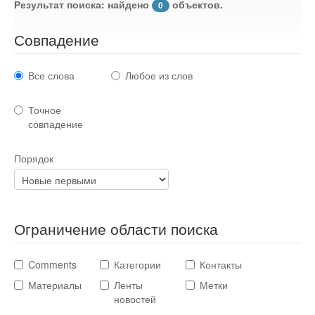
Результат поиска: найдено
объектов.
0
Стихотворения
Совпадение
Контакты
Детям
Все слова
Любое из слов
Информационные технологии
Точное
совпадение
Авто
Порядок
Кино
Кулинария
Ограничение области поиска
Comments
Категории
Контакты
Своё дело
Материалы
Ленты
Метки
новостей
Это интересно