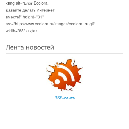
<img alt="Блог Ecolora.
Давайте делать Интернет
вместе!" height="31"
src="http://www.ecolora.ru/images/ecolora_ru.gif"
width="88" /></a>
Лента новостей
RSS-лента