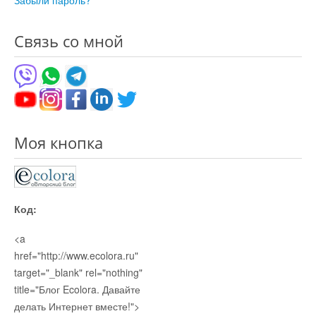
Забыли пароль?
Остальное
Связь со мной
Моя кнопка
Код:
<a
href="http://www.ecolora.ru"
target="_blank" rel="nothing"
title="Блог Ecolora. Давайте
делать Интернет вместе!">