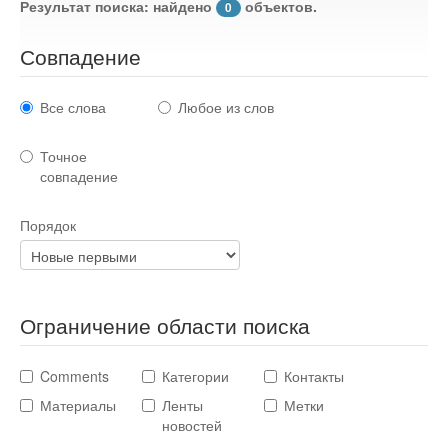
Результат поиска: найдено
объектов.
0
Стихотворения
Совпадение
Контакты
Детям
Все слова
Любое из слов
Информационные технологии
Точное
совпадение
Авто
Порядок
Кино
Кулинария
Ограничение области поиска
Comments
Категории
Контакты
Своё дело
Материалы
Ленты
Метки
новостей
Это интересно