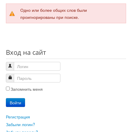
Одно или более общих слов были
Юмор
проигнорированы при поиске.
Акции
Вход на сайт
Мысли
Языки
Lietuviškai
Запомнить меня
Войти
English
Регистрация
Deutsch
Забыли логин?