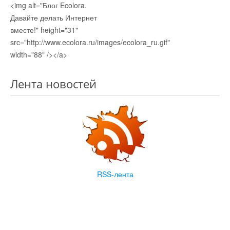
<img alt="Блог Ecolora.
Давайте делать Интернет
вместе!" height="31"
src="http://www.ecolora.ru/images/ecolora_ru.gif"
width="88" /></a>
Лента новостей
RSS-лента