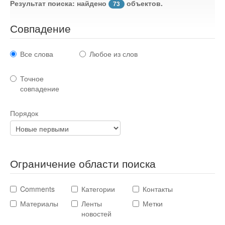
Результат поиска: найдено
объектов.
73
Стихотворения
Совпадение
Контакты
Детям
Все слова
Любое из слов
Информационные технологии
Точное
совпадение
Авто
Порядок
Кино
Кулинария
Ограничение области поиска
Comments
Категории
Контакты
Своё дело
Материалы
Ленты
Метки
новостей
Это интересно